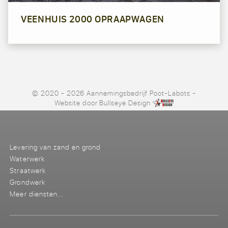
VEENHUIS 2000 OPRAAPWAGEN
© 2020 - 2026 Aannemingsbedrijf Poot-Labots
-
Website door
Bullseye Design
Levering van zand en grond
Waterwerk
Straatwerk
Grondwerk
Meer diensten...