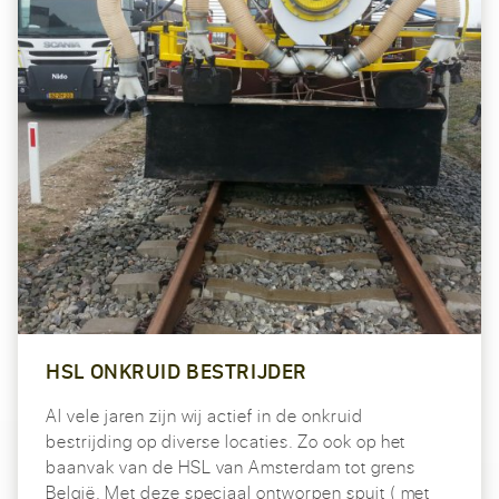
HSL ONKRUID BESTRIJDER
Al vele jaren zijn wij actief in de onkruid
bestrijding op diverse locaties. Zo ook op het
baanvak van de HSL van Amsterdam tot grens
België. Met deze speciaal ontworpen spuit ( met