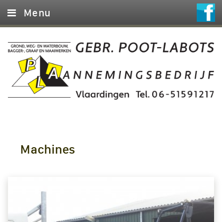
Menu
Home
Diensten
Foto’s
Machines
Contact
Machines