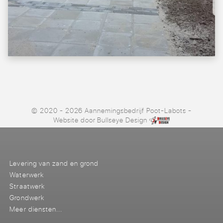
© 2020 - 2026 Aannemingsbedrijf Poot-Labots
-
Website door
Bullseye Design
Levering van zand en grond
Waterwerk
Straatwerk
Grondwerk
Meer diensten...