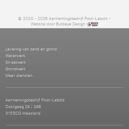
© 2020 - 2026 Aannemingsbedrijf Poot-Labots
-
Website door
Bullseye Design
Levering van zand en grond
Waterwerk
Straatwerk
Grondwerk
Meer diensten...
Aannemingsbedrijf Poot-Labots
Oostgaag 24 / 24B
3155CG Maasland